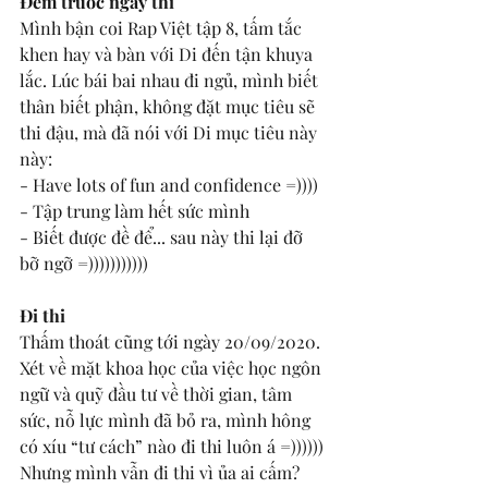
Đêm trước ngày thi
Mình bận coi Rap Việt tập 8, tấm tắc 
khen hay và bàn với Di đến tận khuya 
lắc. Lúc bái bai nhau đi ngủ, mình biết 
thân biết phận, không đặt mục tiêu sẽ 
thi đậu, mà đã nói với Di mục tiêu này 
này: 
- Have lots of fun and confidence =)))) 
- Tập trung làm hết sức mình 
- Biết được đề để... sau này thi lại đỡ 
bỡ ngỡ =)))))))))))
Đi thi
Thấm thoát cũng tới ngày 20/09/2020. 
Xét về mặt khoa học của việc học ngôn 
ngữ và quỹ đầu tư về thời gian, tâm 
sức, nỗ lực mình đã bỏ ra, mình hông 
có xíu “tư cách” nào đi thi luôn á =)))))) 
Nhưng mình vẫn đi thi vì ủa ai cấm? 