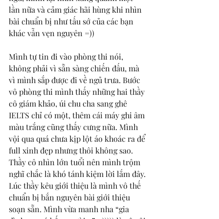
lần nữa và cảm giác hãi hùng khi nhìn 
bài chuẩn bị như tấu sớ của các bạn 
khác vẫn vẹn nguyên =)) 
Mình tự tin đi vào phòng thi nói, 
không phải vì sẵn sàng chiến đấu, mà 
vì mình sắp được đi về ngủ trưa. Bước 
vô phòng thi mình thấy những hai thầy 
cô giám khảo, úi chu cha sang ghê 
IELTS chỉ có một, thêm cái máy ghi âm 
màu trắng cũng thấy cưng nữa. Mình 
vội qua quá chưa kịp lột áo khoác ra để 
full xinh đẹp nhưng thôi không sao. 
Thầy cô nhìn lớn tuổi nên mình trộm 
nghĩ chắc là khó tánh kiệm lời lắm đây. 
Lúc thầy kêu giới thiệu là mình vô thế 
chuẩn bị bắn nguyên bài giới thiệu 
soạn sẵn. Mình vừa manh nha “gia 