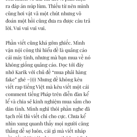
ra đáp án núp lùm. Thiếu từ nên mình 
cũng hơi vật vã một chút nhưng võ 
đoán một hồi cũng đưa ra được câu trả 
lời. Vui vui vui vui.
Phần viết cũng khá gớm ghiếc. Mình 
vận nội công thì hiểu đề là quảng cáo 
cái máy tính, nhưng mà bạn mua về nó 
không giống quảng cáo. Đọc tới đây 
nhớ Karik với chủ đề “mua phải hàng 
fake” ghê =)))) Nhưng đề không kêu 
viết rap tiếng Việt mà kêu viết một cái 
comment tiếng Pháp trên diễn đàn kể 
lể và chia sẻ kinh nghiệm mua sắm cho 
dân tình. Mình nghĩ thôi phần nghe đã 
tạch rồi thì viết chi cho cực. Chưa kể 
nhìn xung quanh thấy mọi người căng 
thẳng dễ sợ luôn, cái gì mà viết nháp 