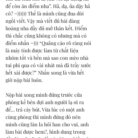
để còn ăn điểm nha”. Hả, dạ, ủa dậy hả 
cô? =)))))) Thế là mình cũng đua đòi 
ngồi viết. Vậy mà viết đủ bài đàng 
hoàng nha đầy đủ mở thân kết. Điểm 
thì chắc cũng không có nhưng mà có 
điểm nhấn =))) “Quảng cáo rõ ràng nói 
là máy tính được làm từ chất liệu 
nhôm tốt và bền mà sao con mèo nhà 
tui phi qua có vài nhát mà đã trầy xước 
hết xài được?” Nhấn xong là vừa hết 
giờ nộp bài luôn. 
Nộp bài xong mình đứng trước cửa 
phòng kế bên đợi anh người lạ ơi ra 
để… trả cây bút. Vừa lúc có một anh 
cùng phòng thi mình đứng đó nên 
mình cũng lân la hỏi han cho vui, anh 
làm bài được hem?, hình dung trong 