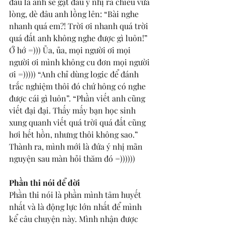
đầu là anh sẽ gật đầu ý nhị ra chiều vừa 
lòng, dè đâu anh lồng lên: “Bài nghe 
nhanh quá em?! Trời ơi nhanh quá trời 
quá đất anh không nghe được gì luôn!” 
Ớ hớ =))) Ủa, ủa, mọi người ơi mọi 
người ơi mình không cu đơn mọi người 
ơi =))))) “Anh chỉ dùng logic để đánh 
trắc nghiệm thôi đó chứ hông có nghe 
được cái gì luôn”. “Phần viết anh cũng 
viết đại đại. Thấy mấy bạn học sinh 
xung quanh viết quá trời quá đất cũng 
hơi hết hồn, nhưng thôi không sao.” 
Thành ra, mình mới là đứa ý nhị mãn 
nguyện sau màn hỏi thăm đó =)))))) 
Phần thi nói để đời 
Phần thi nói là phần mình tâm huyết 
nhất và là động lực lớn nhất để mình 
kể câu chuyện này. Mình nhận được 