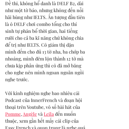
Đề thi, không hổ danh là DELF B2, dài 
như một tờ báo, nhưng không đến nỗi 
hãi hùng như IELTS. Ấn tượng đầu tiên 
là ô DELF chơi combo tổng cho thí 
sinh tự phân bổ thời gian, hai tiếng 
rưỡi cho cả ba kĩ năng chứ không chia 
để trị như IELTS. Cô giám thị dặn 
mình đếm cho đủ 13 tờ nha, ba chớp ba 
nhoáng, mình đêm lộn thành 12 tờ mà 
chưa kịp phản ứng thì cô đã mở băng 
cho nghe nên mình ngoan ngoãn ngồi 
nghe trước.
Với kinh nghiệm nghe bao nhiêu cái 
Podcast của InnerFrench và đoạn hội 
thoại trên Youtube, vô số bài hát của 
Pomme
, 
Angèle
 và 
Leila
 đến muốn 
thuộc, xem gần hết mấy cái clip của 
Easy French và quan trọng là nghe quá 