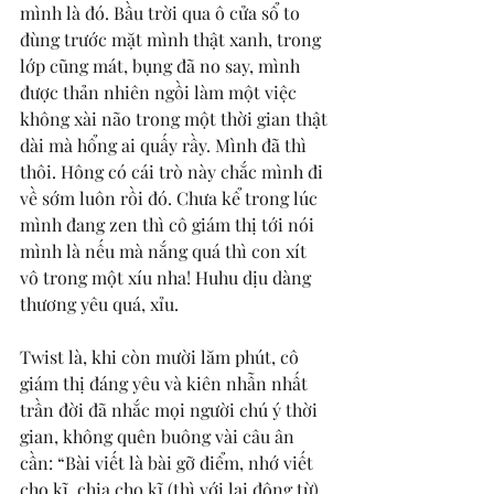
mình là đó. Bầu trời qua ô cửa sổ to 
đùng trước mặt mình thật xanh, trong 
lớp cũng mát, bụng đã no say, mình 
được thản nhiên ngồi làm một việc 
không xài não trong một thời gian thật 
dài mà hổng ai quấy rầy. Mình đã thì 
thôi. Hông có cái trò này chắc mình đi 
về sớm luôn rồi đó. Chưa kể trong lúc 
mình đang zen thì cô giám thị tới nói 
mình là nếu mà nắng quá thì con xít 
vô trong một xíu nha! Huhu dịu dàng 
thương yêu quá, xỉu. 
Twist là, khi còn mười lăm phút, cô 
giám thị đáng yêu và kiên nhẫn nhất 
trần đời đã nhắc mọi người chú ý thời 
gian, không quên buông vài câu ân 
cần: “Bài viết là bài gỡ điểm, nhớ viết 
cho kĩ, chia cho kĩ (thì với lại động từ) 