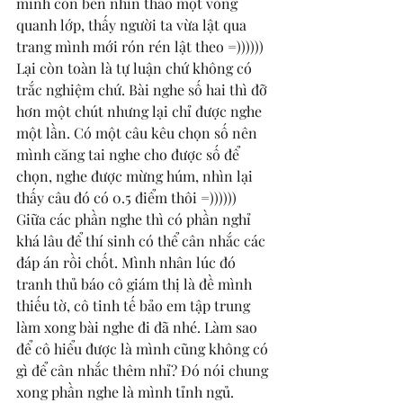
mình còn bèn nhìn thảo một vòng 
quanh lớp, thấy người ta vừa lật qua 
trang mình mới rón rén lật theo =)))))) 
Lại còn toàn là tự luận chứ không có 
trắc nghiệm chứ. Bài nghe số hai thì đỡ 
hơn một chút nhưng lại chỉ được nghe 
một lần. Có một câu kêu chọn số nên 
mình căng tai nghe cho được số để 
chọn, nghe được mừng húm, nhìn lại 
thấy câu đó có 0.5 điểm thôi =)))))) 
Giữa các phần nghe thì có phần nghỉ 
khá lâu để thí sinh có thể cân nhắc các 
đáp án rồi chốt. Mình nhân lúc đó 
tranh thủ báo cô giám thị là đề mình 
thiếu tờ, cô tinh tế bảo em tập trung 
làm xong bài nghe đi đã nhé. Làm sao 
để cô hiểu được là mình cũng không có 
gì để cân nhắc thêm nhỉ? Đó nói chung 
xong phần nghe là mình tỉnh ngủ. 