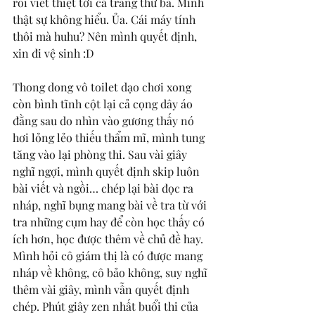
rồi viết thiệt tới cả trang thứ ba. Mình 
thật sự không hiểu. Ủa. Cái máy tính 
thôi mà huhu? Nên mình quyết định, 
xin đi vệ sinh :D 
Thong dong vô toilet dạo chơi xong 
còn bình tĩnh cột lại cả cọng dây áo 
đằng sau do nhìn vào gương thấy nó 
hơi lỏng lẻo thiếu thẩm mĩ, mình tung 
tăng vào lại phòng thi. Sau vài giây 
nghĩ ngợi, mình quyết định skip luôn 
bài viết và ngồi… chép lại bài đọc ra 
nháp, nghĩ bụng mang bài về tra từ với 
tra những cụm hay để còn học thấy có 
ích hơn, học được thêm về chủ đề hay. 
Mình hỏi cô giám thị là có được mang 
nháp về không, cô bảo không, suy nghĩ 
thêm vài giây, mình vẫn quyết định 
chép. Phút giây zen nhất buổi thi của 