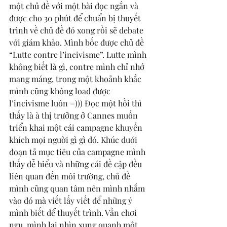
một chủ đề với một bài đọc ngắn và 
được cho 30 phút để chuẩn bị thuyết 
trình về chủ đề đó xong rồi sẽ debate 
với giám khảo. Mình bốc được chủ đề 
“Lutte contre l’incivisme”. Lutte mình 
không biết là gì, contre mình chỉ nhớ 
mang máng, trong một khoảnh khắc 
mình cũng không load được 
l’incivisme luôn =))) Đọc một hồi thì 
thấy là à thị trưởng ở Cannes muốn 
triển khai một cái campagne khuyến 
khích mọi người gì gì đó. Khúc dưới 
đoạn tả mục tiêu của campagne mình 
thấy dễ hiểu và những cái đề cập đều 
liên quan đến môi trường, chủ đề 
mình cũng quan tâm nên mình nhắm 
vào đó mà viết lấy viết để những ý 
mình biết để thuyết trình. Vẫn chơi 
ngu, mình lại nhìn xung quanh một 