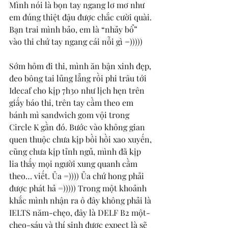
Mình nói là bọn tay ngang lơ mơ như 
em đúng thiệt đậu được chắc cười quài. 
Bạn trai mình bảo, em là “nhảy bổ” 
vào thi chứ tay ngang cái nỗi gì =)))))  
Sớm hôm đi thi, mình ăn bận xinh đẹp, 
đeo bông tai lủng lẳng rồi phi trâu tới 
Idecaf cho kịp 7h30 như lịch hẹn trên 
giấy báo thi, trên tay cầm theo em 
bánh mì sandwich gom vội trong 
Circle K gần đó. Bước vào không gian 
quen thuộc chưa kịp bồi hồi xao xuyến, 
cũng chưa kịp tỉnh ngủ, mình đã kịp 
lia thấy mọi người xung quanh cầm 
theo… viết. Ủa =)))) Ủa chứ hong phải 
được phát hả =))))) Trong một khoảnh 
khắc mình nhận ra ô đây không phải là 
IELTS năm-chẹo, đây là DELF B2 một-
chẹo-sáu và thí sinh được expect là sẽ 