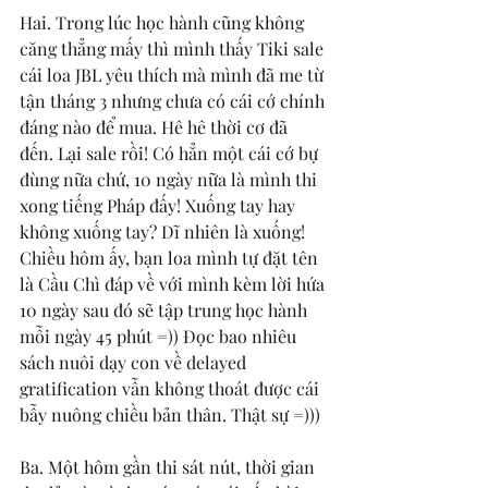
Hai. Trong lúc học hành cũng không 
căng thẳng mấy thì mình thấy Tiki sale 
cái loa JBL yêu thích mà mình đã me từ 
tận tháng 3 nhưng chưa có cái cớ chính 
đáng nào để mua. Hê hê thời cơ đã 
đến. Lại sale rồi! Có hẳn một cái cớ bự 
đùng nữa chứ, 10 ngày nữa là mình thi 
xong tiếng Pháp đấy! Xuống tay hay 
không xuống tay? Dĩ nhiên là xuống! 
Chiều hôm ấy, bạn loa mình tự đặt tên 
là Cầu Chì đáp về với mình kèm lời hứa 
10 ngày sau đó sẽ tập trung học hành 
mỗi ngày 45 phút =)) Đọc bao nhiêu 
sách nuôi dạy con về delayed 
gratification vẫn không thoát được cái 
bẫy nuông chiều bản thân. Thật sự =))) 
Ba. Một hôm gần thi sát nút, thời gian 