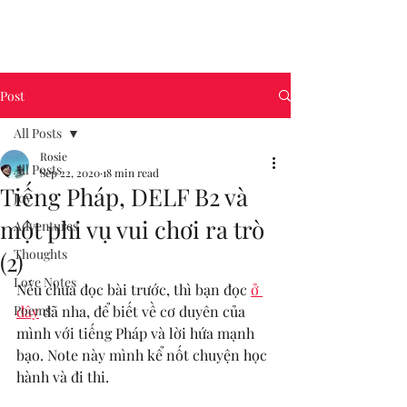
Post
All Posts
Rosie
All Posts
Sep 22, 2020
18 min read
Tiếng Pháp, DELF B2 và
Joy
một phi vụ vui chơi ra trò
Adventures
Thoughts
(2)
Love Notes
Nếu chưa đọc bài trước, thì bạn đọc 
ở 
Poems
đây
 đã nha, để biết về cơ duyên của 
mình với tiếng Pháp và lời hứa mạnh 
bạo. Note này mình kể nốt chuyện học 
hành và đi thi.