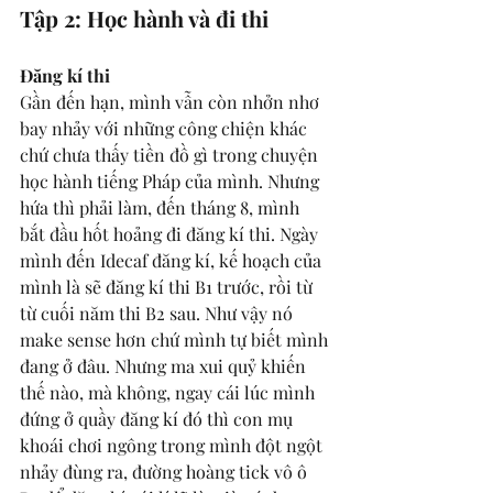
Tập 2: Học hành và đi thi
Đăng kí thi
Gần đến hạn, mình vẫn còn nhởn nhơ 
bay nhảy với những công chiện khác 
chứ chưa thấy tiền đồ gì trong chuyện 
học hành tiếng Pháp của mình. Nhưng 
hứa thì phải làm, đến tháng 8, mình 
bắt đầu hốt hoảng đi đăng kí thi. Ngày 
mình đến Idecaf đăng kí, kế hoạch của 
mình là sẽ đăng kí thi B1 trước, rồi từ 
từ cuối năm thi B2 sau. Như vậy nó 
make sense hơn chứ mình tự biết mình 
đang ở đâu. Nhưng ma xui quỷ khiến 
thế nào, mà không, ngay cái lúc mình 
đứng ở quầy đăng kí đó thì con mụ 
khoái chơi ngông trong mình đột ngột 
nhảy đùng ra, đường hoàng tick vô ô 