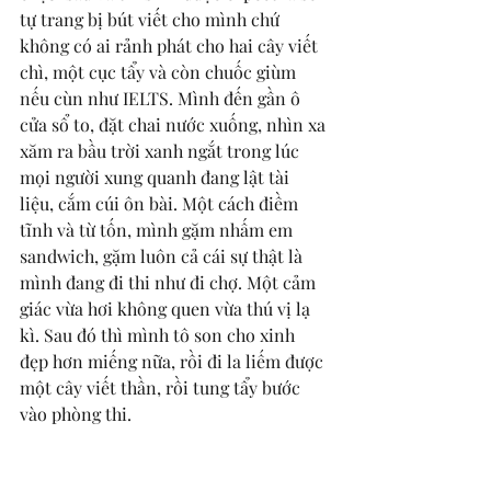
tự trang bị bút viết cho mình chứ 
không có ai rảnh phát cho hai cây viết 
chì, một cục tẩy và còn chuốc giùm 
nếu cùn như IELTS. Mình đến gần ô 
cửa sổ to, đặt chai nước xuống, nhìn xa 
xăm ra bầu trời xanh ngắt trong lúc 
mọi người xung quanh đang lật tài 
liệu, cắm cúi ôn bài. Một cách điềm 
tĩnh và từ tốn, mình gặm nhấm em 
sandwich, gặm luôn cả cái sự thật là 
mình đang đi thi như đi chợ. Một cảm 
giác vừa hơi không quen vừa thú vị lạ 
kì. Sau đó thì mình tô son cho xinh 
đẹp hơn miếng nữa, rồi đi la liếm được 
một cây viết thần, rồi tung tẩy bước 
vào phòng thi. 