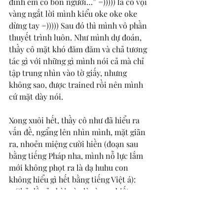
đình em có bốn người…” =))))) là cô vội 
vàng ngắt lời mình kiểu oke oke oke 
dừng tay =))))) Sau đó thì mình vô phần 
thuyết trình luôn. Như mình dự đoán, 
thầy cô mặt khó đăm đăm và chả tương 
tác gì với những gì mình nói cả mà chỉ 
tập trung nhìn vào tờ giấy, nhưng 
không sao, được trained rồi nên mình 
cứ mặt dày nói. 
Xong xuôi hết, thầy cô như đã hiểu ra 
vấn đề, ngẩng lên nhìn mình, mặt giãn 
ra, nhoẻn miệng cười hiền (đoạn sau 
bằng tiếng Pháp nha, mình nỗ lực lắm 
mới không phọt ra là dạ huhu con 
không hiểu gì hết bằng tiếng Việt á): 
- Chủ đề của bài này là gì con biết 
hôn? 
- Dạ, là môi trường?