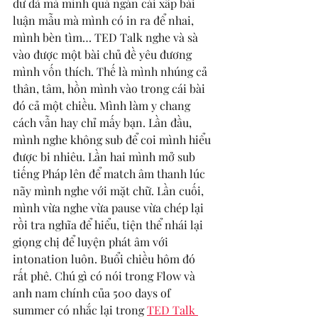
dư dả mà mình quá ngán cái xấp bài 
luận mẫu mà mình có in ra để nhai, 
mình bèn tìm… TED Talk nghe và sà 
vào được một bài chủ đề yêu đương 
mình vốn thích. Thế là mình nhúng cả 
thân, tâm, hồn mình vào trong cái bài 
đó cả một chiều. Mình làm y chang 
cách vẫn hay chỉ mấy bạn. Lần đầu, 
mình nghe không sub để coi mình hiểu 
được bi nhiêu. Lần hai mình mở sub 
tiếng Pháp lên để match âm thanh lúc 
nãy mình nghe với mặt chữ. Lần cuối, 
mình vừa nghe vừa pause vừa chép lại 
rồi tra nghĩa để hiểu, tiện thể nhái lại 
giọng chị để luyện phát âm với 
intonation luôn. Buổi chiều hôm đó 
rất phê. Chú gì có nói trong Flow và 
anh nam chính của 500 days of 
summer có nhắc lại trong 
TED Talk 