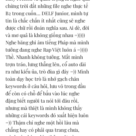
chừng trời đất những file nghe thực tế 
B2 trong cuốn… DELF Junior, mình tự 
tin là chắc chắn ít nhất cũng sẽ nghe 
được chữ rồi đoán nghĩa sau. Ai dè, đời 
và mơ quả là không giống nhau =))))) 
Nghe băng ghi âm tiếng Pháp mà mình 
tưởng đang nghe Rap Việt luôn á =))))) 
Thề. Nhanh không tưởng. Mắt mình 
trợn tráo, lưng thẳng lên, cổ auto dài 
ra như kiểu ủa, trò đùa gì đây =)) Mình 
toàn dạy học trò là nhớ gạch chân 
keywords ở câu hỏi, lưu vô trong đầu 
để còn có chỗ để bấu vào lúc nghe 
đặng biết người ta nói tới đâu rồi, 
nhưng mà thiệt là mình không thấy 
những cái keywords đó xuất hiện luôn 
=)) Thậm chí nghe một hồi lâu mà 
chẳng hay có phải qua trang chưa, 