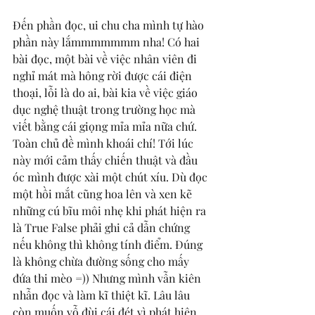
Đến phần đọc, ui chu cha mình tự hào 
phần này lắmmmmmmm nha! Có hai 
bài đọc, một bài về việc nhân viên đi 
nghỉ mát mà hông rời được cái điện 
thoại, lỗi là do ai, bài kia về việc giáo 
dục nghệ thuật trong trường học mà 
viết bằng cái giọng mỉa mỉa nữa chứ. 
Toàn chủ đề mình khoái chí! Tới lúc 
này mới cảm thấy chiến thuật và đầu 
óc mình được xài một chút xíu. Dù đọc 
một hồi mắt cũng hoa lên và xen kẽ 
những cú bĩu môi nhẹ khi phát hiện ra 
là True False phải ghi cả dẫn chứng 
nếu không thì không tính điểm. Đúng 
là không chừa đường sống cho mấy 
đứa thi mèo =)) Nhưng mình vẫn kiên 
nhẫn đọc và làm kĩ thiệt kĩ. Lâu lâu 
còn muốn vỗ đùi cái đét vì phát hiện 