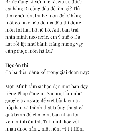
B2 để đăng kí với lí lẽ là, giờ có được 
cái bằng B1 cũng đâu để làm gì? Thì 
thôi chơi lớn, thi B2 luôn để lỡ bằng 
một cơ may nào đó mà đậu thì done 
luôn lời hứa hô hô hô. Anh bạn trai 
nhìn mình ngơ ngác, em ỷ quê ở Đà 
Lạt rồi lật như bánh tráng nướng vậy 
cũng được luôn hả Lu? 
Học ôn thi
Có ba điều đáng kể trong giai đoạn này:
Một. Mình tầm sư học đạo một bạn dạy 
tiếng Pháp đáng iu. Sau một lần nhờ 
google translate để viết bài kiểm tra 
nộp bạn và thành thật tường thuật cả 
quá trình đó cho bạn, bạn nhận lời 
kèm mình ôn thi. Tụi mình học với 
nhau được hẳn… một hôm =))))) Hôm 