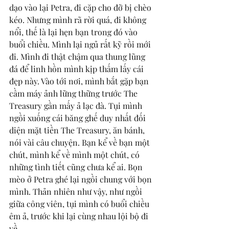
dạo vào lại Petra, đi cặp cho đỡ bị chèo 
kéo. Nhưng mình rã rời quá, đi không 
nổi, thế là lại hẹn bạn trong đó vào 
buổi chiều. Mình lại ngủ rất kỹ rồi mới 
đi. Mình đi thật chậm qua thung lũng 
đá để linh hồn mình kịp thấm lấy cái 
đẹp này. Vào tới nơi, mình bắt gặp bạn 
cầm máy ảnh lững thững trước The 
Treasury gần mấy ả lạc đà. Tụi mình 
ngồi xuống cái băng ghế duy nhất đối 
diện mặt tiền The Treasury, ăn bánh, 
nói vài câu chuyện. Bạn kể về bạn một 
chút, mình kể về mình một chút, có 
những tình tiết cũng chưa kể ai. Bọn 
mèo ở Petra ghé lại ngồi chung với bọn 
mình. Thản nhiên như vậy, như ngồi 
giữa công viên, tụi mình có buổi chiều 
êm ả, trước khi lại cùng nhau lội bộ đi 
về. 