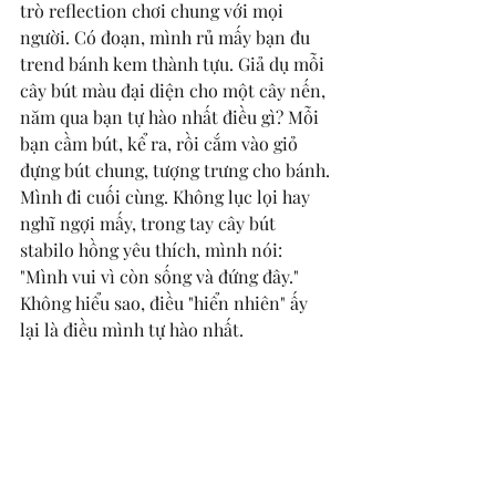
trò reflection chơi chung với mọi 
người. Có đoạn, mình rủ mấy bạn đu 
trend bánh kem thành tựu. Giả dụ mỗi 
cây bút màu đại diện cho một cây nến, 
năm qua bạn tự hào nhất điều gì? Mỗi 
bạn cầm bút, kể ra, rồi cắm vào giỏ 
đựng bút chung, tượng trưng cho bánh. 
Mình đi cuối cùng. Không lục lọi hay 
nghĩ ngợi mấy, trong tay cây bút 
stabilo hồng yêu thích, mình nói: 
"Mình vui vì còn sống và đứng đây." 
Không hiểu sao, điều "hiển nhiên" ấy 
lại là điều mình tự hào nhất. 