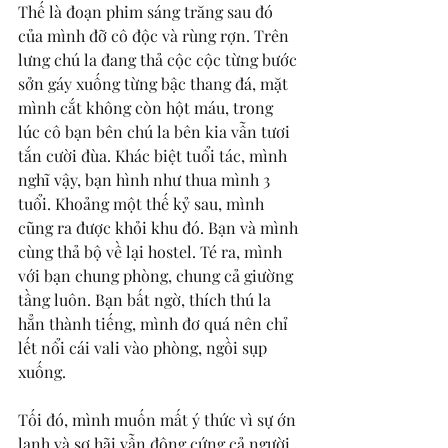
Thế là đoạn phim sáng trăng sau đó 
của mình đỡ cô độc và rùng rợn. Trên 
lưng chú la đang thả cộc cộc từng bước 
sởn gáy xuống từng bậc thang đá, mặt 
mình cắt không còn hột máu, trong 
lúc cô bạn bên chú la bên kia vẫn tươi 
tắn cười đùa. Khác biệt tuổi tác, mình 
nghĩ vậy, bạn hình như thua mình 3 
tuổi. Khoảng một thế kỷ sau, mình 
cũng ra được khỏi khu đó. Bạn và mình 
cùng thả bộ về lại hostel. Té ra, mình 
với bạn chung phòng, chung cả giường 
tầng luôn. Bạn bất ngờ, thích thú la 
hẳn thành tiếng, mình đơ quá nên chỉ 
lết nổi cái vali vào phòng, ngồi sụp 
xuống.
Tối đó, mình muốn mất ý thức vì sự ớn 
lạnh và sợ hãi vẫn đông cứng cả người. 