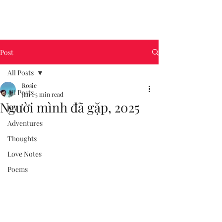
Post
All Posts
Rosie
All Posts
Jan 1
5 min read
Người mình đã gặp, 2025
Joy
Adventures
Thoughts
Love Notes
Poems