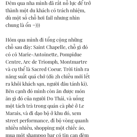
Đêm qua nha mình đã rất nỗ lực để trở 
thành một du khách có trách nhiệm, 
dù một số chỗ hơi fail nhưng nhìn 
chung là ổn =))) 
Hôm qua mình đi tổng cộng những 
chỗ sau đây: Saint Chapelle, chỗ gì đó 
có cô Marie-Antoinette, Pompidue 
Centre, Arc de Triomph, Montmartre 
và cụ thể là Sacred Coeur. Trời tính ra 
năng suất quá chớ (dù 2h chiều mới lết 
ra khỏi khách sạn, người đâu tánh kì). 
Bên cạnh đó mình còn ăn được món 
ăn gì đó của người Do Thái, và uống 
một tách trà trong quán cà phê ở Le 
Marais, và đi dạo bộ ở khu đó, xem 
street performance, đi bộ vòng quanh 
nhiều nhiều, shopping một chiếc áo, 
mua một shampoo bar có tin can đèm 