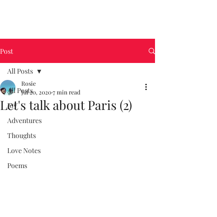
Post
All Posts
Rosie
All Posts
Jul 20, 2020
7 min read
Let's talk about Paris (2)
Joy
Adventures
Thoughts
Love Notes
Poems