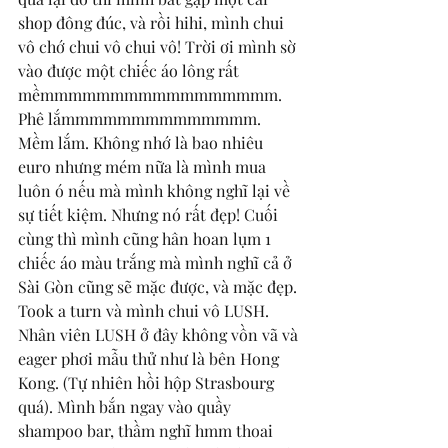
shop đông đúc, và rồi hihi, mình chui 
vô chớ chui vô chui vô! Trời ơi mình sờ 
vào được một chiếc áo lông rất 
mềmmmmmmmmmmmmmmmmm. 
Phê lắmmmmmmmmmmmmmm. 
Mềm lắm. Không nhớ là bao nhiêu 
euro nhưng mém nữa là mình mua 
luôn ó nếu mà mình không nghĩ lại về 
sự tiết kiệm. Nhưng nó rất đẹp! Cuối 
cùng thì mình cũng hân hoan lụm 1 
chiếc áo màu trắng mà mình nghĩ cả ở 
Sài Gòn cũng sẽ mặc được, và mặc đẹp. 
Took a turn và mình chui vô LUSH. 
Nhân viên LUSH ở đây không vồn vã và 
eager phơi mẫu thử như là bên Hong 
Kong. (Tự nhiên hồi hộp Strasbourg 
quá). Mình bắn ngay vào quầy 
shampoo bar, thầm nghĩ hmm thoai 