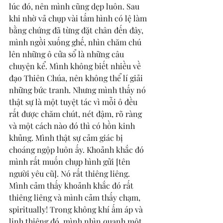
lúc đó, nên mình cũng dẹp luôn. Sau 
khi nhờ vả chụp vài tấm hình có lệ làm 
bằng chứng đã từng đặt chân đến đây, 
mình ngồi xuống ghế, nhìn chăm chú 
lên những ô cửa sổ là những câu 
chuyện kể. Mình không biết nhiều về 
đạo Thiên Chúa, nên không thể lí giải 
những bức tranh. Nhưng mình thấy nó 
thật sự là một tuyệt tác vì mỗi ô đều 
rất được chăm chút, nét đậm, rõ ràng 
và một cách nào đó thì có hồn kinh 
khủng. Mình thật sự cảm giác bị 
choáng ngộp luôn ấy. Khoảnh khắc đó 
mình rất muốn chụp hình gửi [tên 
người yêu cũ]. Nó rất thiêng liêng. 
Mình cảm thấy khoảnh khắc đó rất 
thiêng liêng và mình cảm thấy chạm, 
spiritually! Trong không khí ấm áp và 
linh thiêng đó, mình nhìn quanh một 