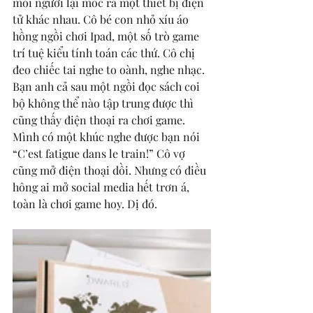
mỗi người lại móc ra một thiết bị điện 
tử khác nhau. Cô bé con nhỏ xíu áo 
hồng ngồi chơi Ipad, một số trò game 
trí tuệ kiểu tính toán các thứ. Cô chị 
đeo chiếc tai nghe to oành, nghe nhạc. 
Bạn anh cả sau một ngồi đọc sách coi 
bộ không thể nào tập trung được thì 
cũng thấy điện thoại ra chơi game. 
Mình có một khúc nghe được bạn nói 
“C’est fatigue dans le train!” Cô vợ 
cũng mở điện thoại dồi. Nhưng có điều 
hông ai mở social media hết trơn á, 
toàn là chơi game hoy. Dị đó.