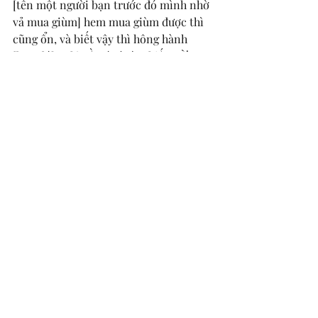
[tên một người bạn trước đó mình nhờ 
vả mua giùm] hem mua giùm được thì 
cũng ổn, và biết vậy thì hông hành 
[bạn đó] nghĩ về nó và tìm kiếm. Ừm. 
Dị đó. Rồi mình cũng đến Pompidue.
Trời ơi nó bự và nó hoành tráng. 
Nhưng mình tự thấy trải nghiệm của 
mình ở Pom có phần ngớ ngẩn nhẹ 
=))))))))) Ý là nó có 2 tầng, một tầng là 
khu vực chính, nơi mình sẽ cần có vé 
hoặc là chiếc Museum Pass thần sầu 
của mình để vào, còn một khu là triển 
lãm ảnh, free pass. Mình ngồi ở sảnh 
tầng dưới cũng lâu, hít thở cho lại sức, 
đi bộ nhiều, đọc nhiều, hấp thụ nhiều 
cũng khá mệt. Nghỉ ngơi một hồi mình 
bắt đầu bật chế độ người tham quan có 
tâm, chậm rãi đi dạo, ngắm nhìn sâu 