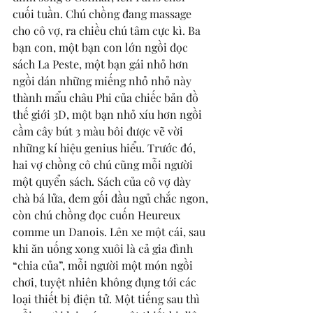
cuối tuần. Chú chồng đang massage 
cho cô vợ, ra chiều chú tâm cực kì. Ba 
bạn con, một bạn con lớn ngồi đọc 
sách La Peste, một bạn gái nhỏ hơn 
ngồi dán những miếng nhỏ nhỏ này 
thành mẩu châu Phi của chiếc bản đồ 
thế giới 3D, một bạn nhỏ xíu hơn ngồi 
cầm cây bút 3 màu bôi được vẽ vời 
những kí hiệu genius hiểu. Trước đó, 
hai vợ chồng cô chú cũng mỗi người 
một quyển sách. Sách của cô vợ dày 
chà bá lửa, đem gối đầu ngủ chắc ngon, 
còn chú chồng đọc cuốn Heureux 
comme un Danois. Lên xe một cái, sau 
khi ăn uống xong xuôi là cả gia đình 
“chia của”, mỗi người một món ngồi 
chơi, tuyệt nhiên không đụng tới các 
loại thiết bị điện tử. Một tiếng sau thì 