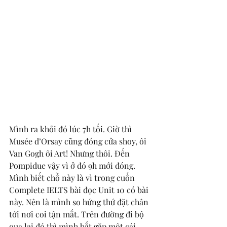
Mình ra khỏi đó lúc 7h tối. Giờ thì 
Musée d’Orsay cũng đóng cửa shoy, ôi 
Van Gogh ôi Art! Nhưng thôi. Đến 
Pompidue vậy vì ở đó 9h mới đóng. 
Mình biết chỗ này là vì trong cuốn 
Complete IELTS bài đọc Unit 10 có bài 
này. Nên là mình so hứng thứ đặt chân 
tới nơi coi tận mắt. Trên đường đi bộ 
qua lại đó thì mình bắt gặp một cái 