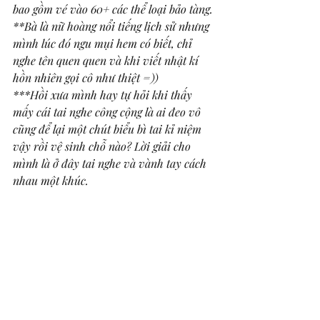
bao gồm vé vào 60+ các thể loại bảo tàng. 
**Bà là nữ hoàng nổi tiếng lịch sử nhưng 
mình lúc đó ngu mụi hem có biết, chỉ 
nghe tên quen quen và khi viết nhật kí 
hồn nhiên gọi cô như thiệt =)) 
***Hồi xưa mình hay tự hỏi khi thấy 
mấy cái tai nghe công cộng là ai đeo vô 
cũng để lại một chút biểu bì tai kỉ niệm 
vậy rồi vệ sinh chỗ nào? Lời giải cho 
mình là ở đây tai nghe và vành tay cách 
nhau một khúc. 