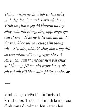
Tháng 11 năm ngoái mình có hai ngày 
xinh đẹp loanh quanh Paris mình ên. 
Mình ưng hai ngày đó lắmmm nhưng 
công cuộc hồi tưởng, tổng hợp, chọn lọc 
câu chuyện để kể nó lê lết quá mà mình 
thì mắc khoe tới nay cũng tám tháng 
rồi... Nên đây, nhật kí sáng sớm ngày thứ 
ba của mình, viết nóng ngay khi rời 
Paris, bản full không che nên vài khúc 
hơi bần =)). Nhâm nhi trong lúc mình 
cắt gọt nốt rồi khoe luôn phần (1) nha 
🐳
---
Mình đang ở trên tàu từ Paris tới 
Strasbourg. Trước mặt mình là một gia 
đình sống ở Colmar, lên Paris chơi 