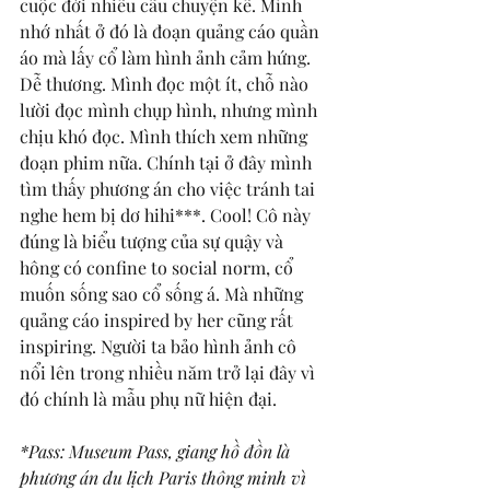
cuộc đời nhiều câu chuyện kể. Mình 
nhớ nhất ở đó là đoạn quảng cáo quần 
áo mà lấy cổ làm hình ảnh cảm hứng. 
Dễ thương. Mình đọc một ít, chỗ nào 
lười đọc mình chụp hình, nhưng mình 
chịu khó đọc. Mình thích xem những 
đoạn phim nữa. Chính tại ở đây mình 
tìm thấy phương án cho việc tránh tai 
nghe hem bị dơ hihi***. Cool! Cô này 
đúng là biểu tượng của sự quậy và 
hông có confine to social norm, cổ 
muốn sống sao cổ sống á. Mà những 
quảng cáo inspired by her cũng rất 
inspiring. Người ta bảo hình ảnh cô 
nổi lên trong nhiều năm trở lại đây vì 
đó chính là mẫu phụ nữ hiện đại. 
*Pass: Museum Pass, giang hồ đồn là 
phương án du lịch Paris thông minh vì 