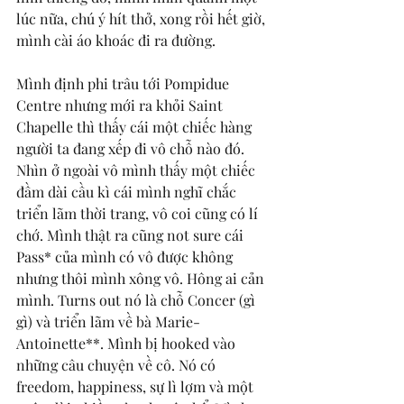
lúc nữa, chú ý hít thở, xong rồi hết giờ, 
mình cài áo khoác đi ra đường. 
Mình định phi trâu tới Pompidue 
Centre nhưng mới ra khỏi Saint 
Chapelle thì thấy cái một chiếc hàng 
người ta đang xếp đi vô chỗ nào đó. 
Nhìn ở ngoài vô mình thấy một chiếc 
đầm dài cầu kì cái mình nghĩ chắc 
triển lãm thời trang, vô coi cũng có lí 
chớ. Mình thật ra cũng not sure cái 
Pass* của mình có vô được không 
nhưng thôi mình xông vô. Hông ai cản 
mình. Turns out nó là chỗ Concer (gì 
gì) và triển lãm về bà Marie-
Antoinette**. Mình bị hooked vào 
những câu chuyện về cô. Nó có 
freedom, happiness, sự lì lợm và một 