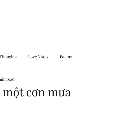
Home
About
Perso
Thoughts
Love Notes
Poems
min read
g một cơn mưa