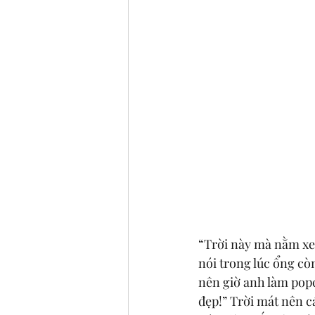
“Trời này mà nằm xe
nói trong lúc ổng cò
nên giờ anh làm popc
đẹp!” Trời mát nên c