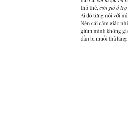
thỏ thẻ, 
cơn gió ở trọ
Ai đó từng nói với mì
Nên cái cảm giác nhữ
giùm mình không gia
dần bị muỗi thả lăng