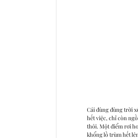
Cái đùng đùng trời 
hết việc, chỉ còn ngồ
thôi. Một điểm rơi h
khổng lồ trùm hết lên