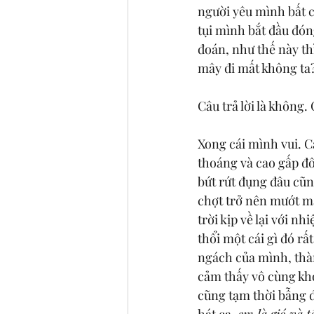
người yêu mình bất c
tụi mình bắt đầu đón
đoán, như thế này th
mây đi mất không ta
Câu trả lời là không.
Xong cái mình vui. 
thoáng và cao gấp đô
bứt rứt đụng đâu cũn
chợt trở nên mướt má
trời kịp về lại với n
thổi một cái gì đó r
ngách của mình, thà
cảm thấy vô cùng kh
cũng tạm thời bẫng đ
hát ca, 
em là gió và 