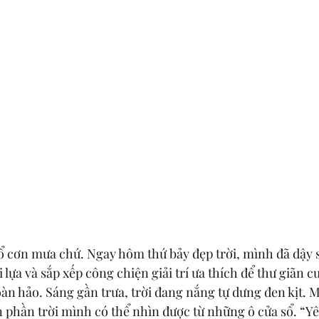
xổ cơn mưa chứ. Ngay hôm thứ bảy đẹp trời, mình đã dậy
i lựa và sắp xếp công chiện giải trí ưa thích để thư giãn c
oàn hảo. Sáng gần trưa, trời đang nắng tự dưng đen kịt. 
 phần trời mình có thể nhìn được từ những ô cửa sổ. “Yêu 