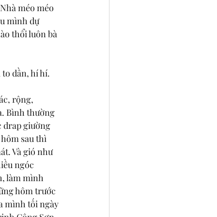
t. Nhà méo méo 
êu mình dự 
ào thổi luôn bà 
to dần, hí hí. 
c, rộng, 
a. Bình thường 
c drap giường 
 hôm sau thì 
át. Và gió như 
hiều ngóc 
h, làm mình 
ững hôm trước 
a mình tối ngày 
Trịnh Công Sơn 