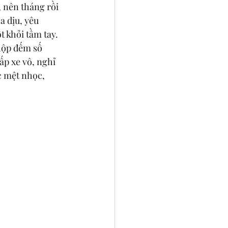
 nên tháng rồi 
 dịu, yêu 
 khỏi tầm tay. 
hộp đếm số 
ấp xe vô, nghỉ 
c mệt nhọc, 