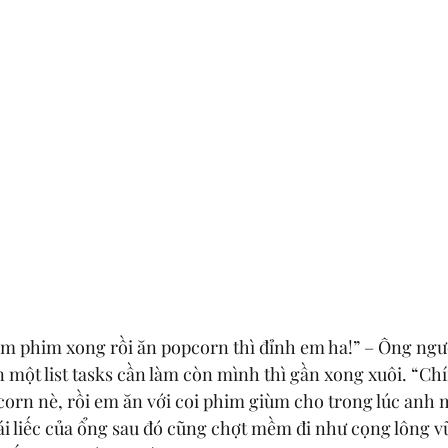
m phim xong rồi ăn popcorn thì đỉnh em ha!” – Ông ngư
n một list tasks cần làm còn mình thì gần xong xuôi. “Chí
orn nè, rồi em ăn với coi phim giùm cho trong lúc anh mầ
ái liếc của ổng sau đó cũng chợt mềm đi như cọng lông vũ