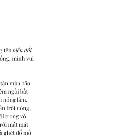
g tên 
biến đổi 
ống, mình vui 
 tận mùa bão. 
êm ngồi bất 
i nóng lắm, 
n trời nóng, 
ôi trong vô 
rời mát mát 
và ghét đổ mồ 