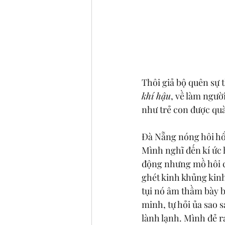
Thôi giả bộ quên sự t
khí hậu
, về làm ngườ
như trẻ con được qu
Đà Nẵng nóng hôi hổi
Mình nghĩ đến kí ức 
động nhưng mồ hôi c
ghét kinh khủng kinh
tụi nó âm thầm bày b
minh, tự hỏi ủa sao 
lành lạnh. Mình đẻ ra