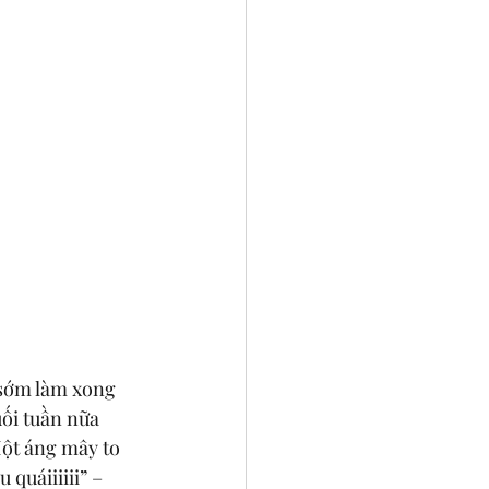
 sớm làm xong 
uối tuần nữa 
Một áng mây to 
quáiiiiii” – 