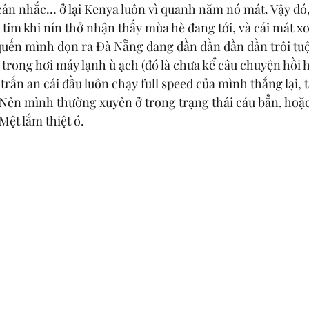
 cân nhắc… ở lại Kenya luôn vì quanh năm nó mát. Vậy đó,
im khi nín thở nhận thấy mùa hè đang tới, và cái mát xoa
ù quến mình dọn ra Đà Nẵng đang dần dần dần dần trôi tuột
 trong hơi máy lạnh ù ạch (đó là chưa kể câu chuyện hồi 
trấn an cái đầu luôn chạy full speed của mình thắng lại, t
 Nên mình thường xuyên ở trong trạng thái cáu bẳn, hoặ
Mệt lắm thiệt ó. 