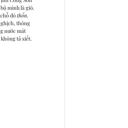
 bộ mình là gió. 
 chỗ đó 
thốn
. 
nghịch, thông 
g nước mát 
không tả xiết. 