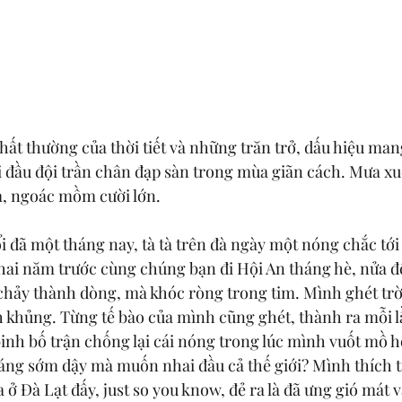
hất thường của thời tiết và những trăn trở, dấu hiệu man
i đầu đội trần chân đạp sàn trong mùa giãn cách. Mưa xu
à, ngoác mồm cười lớn. 
 đã một tháng nay, tà tà trên đà ngày một nóng chắc tới
hai năm trước cùng chúng bạn đi Hội An tháng hè, nửa đ
hảy thành dòng, mà khóc ròng trong tim. Mình ghét trờ
 khủng. Từng tế bào của mình cũng ghét, thành ra mỗi lầ
inh bố trận chống lại cái nóng trong lúc mình vuốt mồ h
sáng sớm dậy mà muốn nhai đầu cả thế giới? Mình thích t
 ở Đà Lạt đấy, just so you know, đẻ ra là đã ưng gió mát 