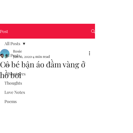
Post
All Posts
Rosie
All Posts
Jun 16, 2020
4 min read
Cô bé bận áo đầm vàng ở
Joy
hồ bơi
Adventures
Thoughts
Love Notes
Poems