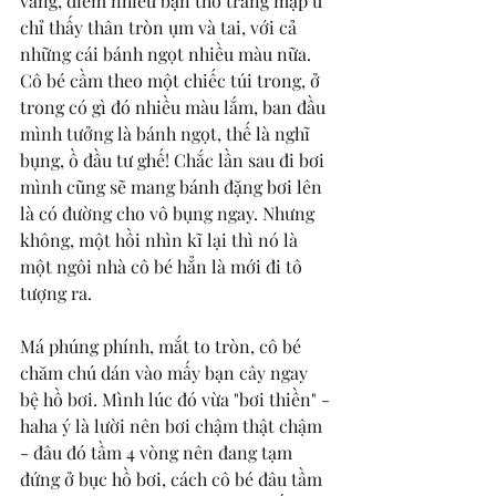
vàng, điểm nhiều bạn thỏ trắng mặp ù 
chỉ thấy thân tròn ụm và tai, với cả 
những cái bánh ngọt nhiều màu nữa. 
Cô bé cầm theo một chiếc túi trong, ở 
trong có gì đó nhiều màu lắm, ban đầu 
mình tưởng là bánh ngọt, thế là nghĩ 
bụng, ồ đầu tư ghế! Chắc lần sau đi bơi 
mình cũng sẽ mang bánh đặng bơi lên 
là có đường cho vô bụng ngay. Nhưng 
không, một hồi nhìn kĩ lại thì nó là 
một ngôi nhà cô bé hẳn là mới đi tô 
tượng ra. 
Má phúng phính, mắt to tròn, cô bé 
chăm chú dán vào mấy bạn cây ngay 
bệ hồ bơi. Mình lúc đó vừa "bơi thiền" - 
haha ý là lười nên bơi chậm thật chậm 
- đâu đó tầm 4 vòng nên đang tạm 
đứng ở bục hồ bơi, cách cô bé đâu tầm 