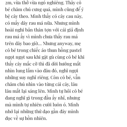
2m, vừa thở vừa ngó nghiêng. Thấy cô 
bé chăm chú cưng quá, mình cũng để ý 
bệ cây theo. Mình thấy có cây cau này, 
có mấy dây rau má nữa. Nhưng mình 
hoài nghi bản thân tợn với cái giả định 
rau má ấy vì mình chưa thấy rau má 
trên dây bao giờ… Nhưng anyway, mẹ 
cô bé trong chiếc áo thun hồng pastel 
ngọt ngọt sau khi gật gù cùng cô bé khi 
thấy cây mắc cỡ thì đã dời hướng mắt 
nhìn lung lắm vào đâu đó, nghĩ ngợi 
những suy nghĩ riêng. Còn cô bé, vẫn 
chăm chú nhìn vào từng cái cây, lâu 
lâu mắt lại sáng lên. Mình tự hỏi cô bé 
đang nghĩ gì trong đầu ấy nhỉ, nhưng 
mà mình tự nhiên cười luôn ó. Mình 
nhớ lại những thứ dạo gần đây mình 
đọc về sự hồn nhiên.