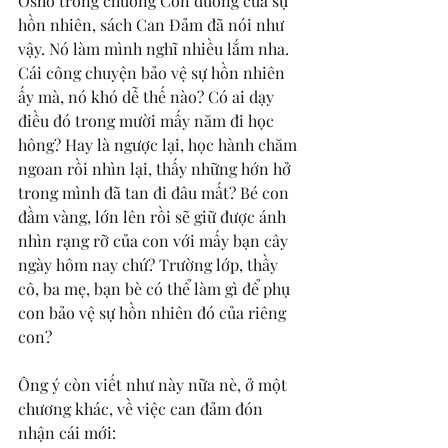
Osho trong chương Con đường của sự 
hồn nhiên, sách Can Đảm đã nói như 
vậy. Nó làm mình nghĩ nhiều lắm nha. 
Cái công chuyện bảo vệ sự hồn nhiên 
ấy mà, nó khó dễ thế nào? Có ai dạy 
điều đó trong mười mấy năm đi học 
hông? Hay là ngược lại, học hành chăm 
ngoan rồi nhìn lại, thấy những hớn hở 
trong mình đã tan đi đâu mất? Bé con 
đầm vàng, lớn lên rồi sẽ giữ được ánh 
nhìn rạng rỡ của con với mấy bạn cây 
ngày hôm nay chứ? Trường lớp, thầy 
cô, ba mẹ, bạn bè có thể làm gì để phụ 
con bảo vệ sự hồn nhiên đó của riêng 
con?
Ông ý còn viết như này nữa nè, ở một 
chương khác, về việc can đảm đón 
nhận cái mới: