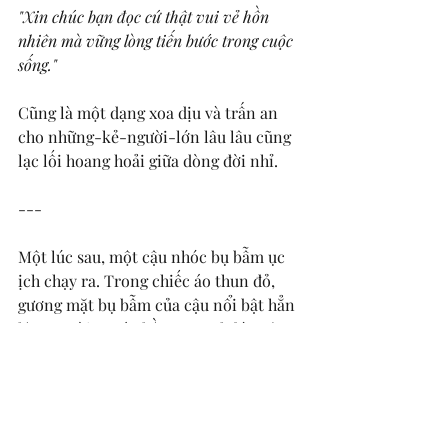
"Xin chúc bạn đọc cứ thật vui vẻ hồn 
nhiên mà vững lòng tiến bước trong cuộc 
sống."
Cũng là một dạng xoa dịu và trấn an 
cho những-kẻ-người-lớn lâu lâu cũng 
lạc lối hoang hoải giữa dòng đời nhỉ. 
---
Một lúc sau, một cậu nhóc bụ bẫm ục 
ịch chạy ra. Trong chiếc áo thun đỏ, 
gương mặt bụ bẫm của cậu nổi bật hẳn 
lên. Người mẹ áo hồng pastel đón cậu 
bé, trên tay chai dầu cầm sẵn, cô kéo 
áo cậu lên xoa xoa dầu vào lưng, rồi 
đặt chai dầu lại vào trong túi của cô 
bé, người vẫn đang chăm chú chăm 