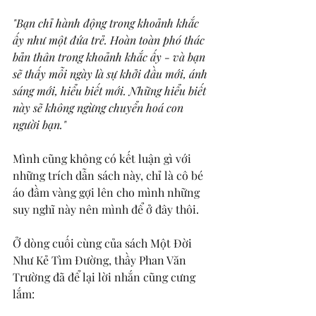
"Bạn chỉ hành động trong khoảnh khắc 
ấy như một đứa trẻ. Hoàn toàn phó thác 
bản thân trong khoảnh khắc ấy - và bạn 
sẽ thấy mỗi ngày là sự khởi đầu mới, ánh 
sáng mới, hiểu biết mới. Những hiểu biết 
này sẽ không ngừng chuyển hoá con 
người bạn."
Mình cũng không có kết luận gì với 
những trích dẫn sách này, chỉ là cô bé 
áo đầm vàng gợi lên cho mình những 
suy nghĩ này nên mình để ở đây thôi. 
Ở dòng cuối cùng của sách 
Một Đời 
Như Kẻ Tìm Đường, thầy Phan Văn 
Trường đã để lại lời nhắn cũng cưng 
lắm: 